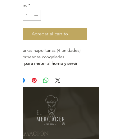
Cantidad
*
Agregar al carrito
Chaparras napolitanas (4 unidades)
Pre horneadas congeladas
Listas para meter al horno y servir
Ingredientes
Salchicha de pollo, queso mantecoso,
harina, pasta de tomate, manteca de
cerdo, sal, bicarbonato y oregano
INFORMACIÓN