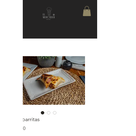
Chaparritas
Precio
$6.850