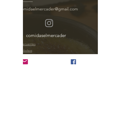
comidaelmercader@gmail.com
comidaselmercader
Preguntas Frecuentes
Envío y reembolsos
Política de la tienda
ENCUÉNTRANOS
1) Contacto Tienda Campos 170, Rancagua
+569 34552342
Lunes a Viernes 8:00 - 16:30
2) Contacto Casa Matriz
+569 20258869
Av Las Torres 90, Rancagua.