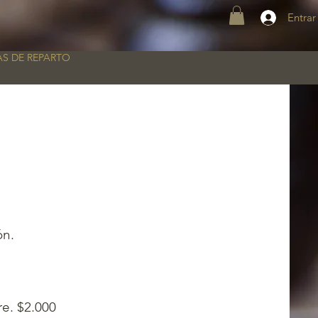
Entrar
S DE REPARTO
ón.
re. $2.000