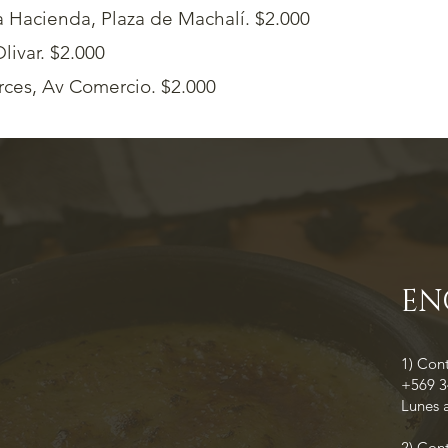
 Hacienda, Plaza de Machalí. $2.000
livar. $2.000
erces, Av Comercio. $2.000
táctanos para evaluar tu pedido
EN
1) Con
+569 
Lunes a
2) Con