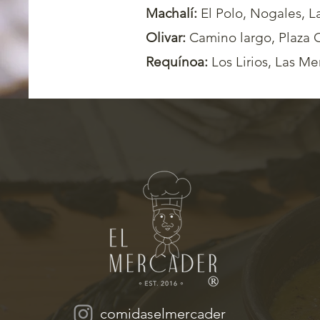
Machalí:
El Polo,
Nogales, La
Olivar:
Camino largo, Plaza O
Requínoa:
Los Lirios, Las M
¿No llegamos a tu zona? Con
comidaselmercader