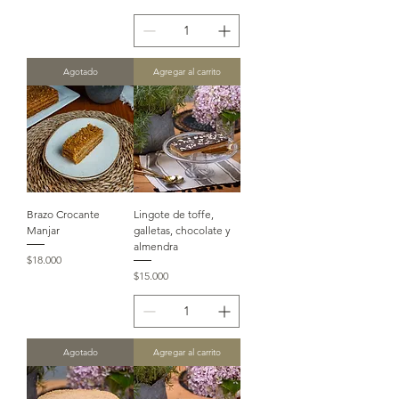
Agotado
Agregar al carrito
Brazo Crocante
Lingote de toffe,
Manjar
galletas, chocolate y
almendra
Precio
$18.000
Precio
$15.000
Agotado
Agregar al carrito