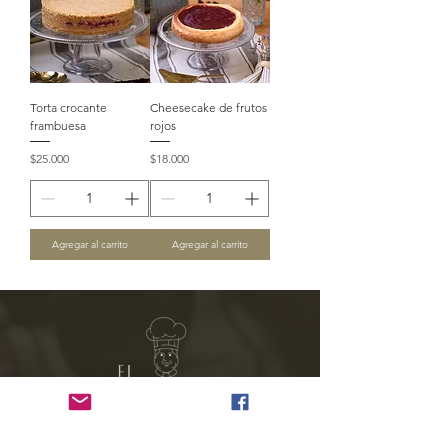
Torta crocante
Cheesecake de frutos
frambuesa
rojos
Precio
Precio
$25.000
$18.000
Agregar al carrito
Agregar al carrito
INFORMACIÓN