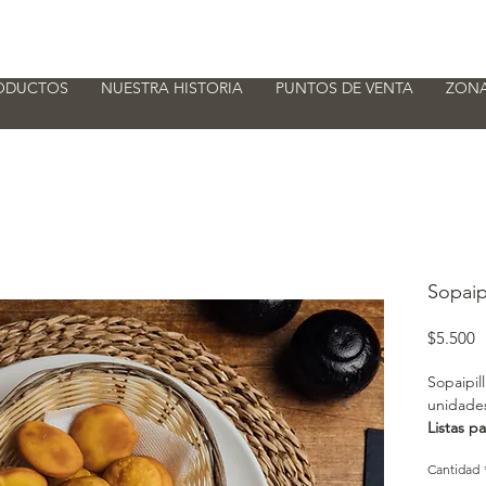
ODUCTOS
NUESTRA HISTORIA
PUNTOS DE VENTA
ZONA
Sopaipi
P
$5.500
Sopaipil
unidade
Listas pa
Cantidad
Ingredie