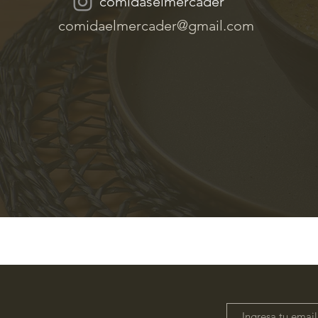
comidaselmercader
comidaelmercader@gmail.com