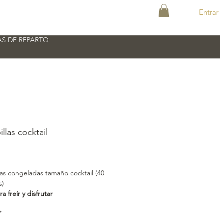
Entrar
S DE REPARTO
llas cocktail
recio
las congeladas tamaño cocktail (40
s)
ra freír y disfrutar
*
ntes