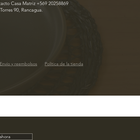
tacto Casa Matriz +569 20258869
 Torres 90, Rancagua.
Envío y reembolsos
Política de la tienda
 ahora