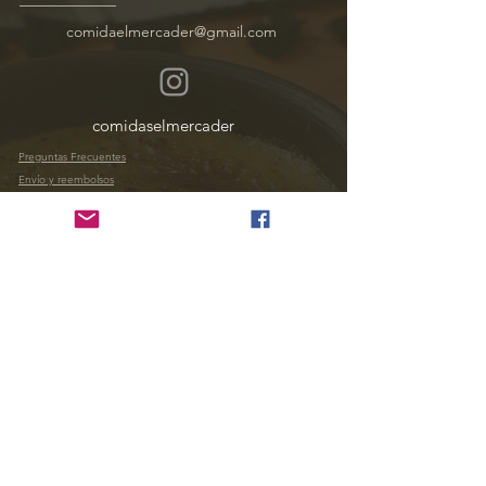
comidaelmercader@gmail.com
comidaselmercader
Preguntas Frecuentes
Envío y reembolsos
Política de la tienda
ENCUÉNTRANOS
1) Contacto Tienda Campos 170, Rancagua
+569 34552342
Lunes a Viernes 8:00 - 16:30
2) Contacto Casa Matriz
+569 20258869
Av Las Torres 90, Rancagua.