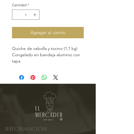
Cantidad
*
Agregar al carrito
Quiche de cebolla y tocino (1,1 kg)
Congelado en bandeja aluminio con
tapa
Recomendado para 4 personas
Listo para meter al horno y disfrutar
Ingredientes
Cebolla, huevo, leche, harina de
trigo, yogurt natural, tocino,
mantequilla, sal y pimienta
INFORMACIÓN